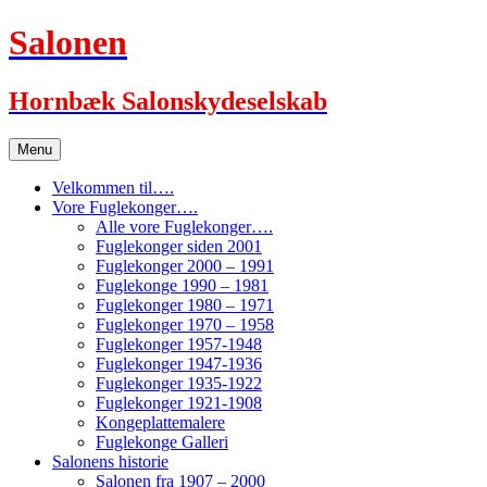
Hop
Salonen
til
indhold
Hornbæk Salonskydeselskab
Menu
Velkommen til….
Vore Fuglekonger….
Alle vore Fuglekonger….
Fuglekonger siden 2001
Fuglekonger 2000 – 1991
Fuglekonge 1990 – 1981
Fuglekonger 1980 – 1971
Fuglekonger 1970 – 1958
Fuglekonger 1957-1948
Fuglekonger 1947-1936
Fuglekonger 1935-1922
Fuglekonger 1921-1908
Kongeplattemalere
Fuglekonge Galleri
Salonens historie
Salonen fra 1907 – 2000