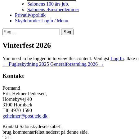
Salonens 100 års jub.
Salonens Æresmedlemmer
Privatlivspolitik
Skydebroder Login / Menu
Søg
efter:
Vinterfest 2026
You need to be logged in to view this content. Venligst
Log In
. Ikke
Indlægsnavigation
←
Fugleskydning 2025
Generalforsamling 2026
→
Kontakt
Formand
Erik Helmer Pedersen,
Hornebyvej 40
3100 Hornbæk
Tlf. 4970 1590
gehelmer@post.tele.dk
Kontakt Salonskydeselskabet –
brug kommentarfeltet nederst på denne side.
Tak.