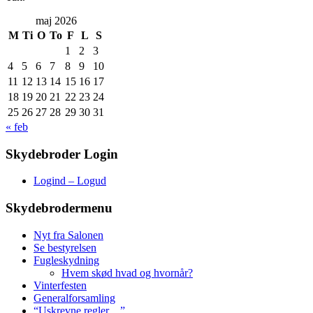
maj 2026
M
Ti
O
To
F
L
S
1
2
3
4
5
6
7
8
9
10
11
12
13
14
15
16
17
18
19
20
21
22
23
24
25
26
27
28
29
30
31
« feb
Skydebroder Login
Logind – Logud
Skydebrodermenu
Nyt fra Salonen
Se bestyrelsen
Fugleskydning
Hvem skød hvad og hvornår?
Vinterfesten
Generalforsamling
“Uskrevne regler…”